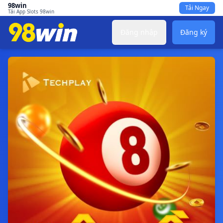
98win
Tải Ngay
Tải App Slots 98win
Đăng nhập
Đăng ký