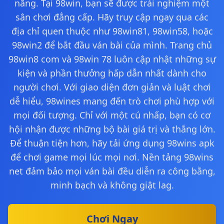
năng. Tại 98win, bạn sẽ được trải nghiệm một
sân chơi đẳng cấp. Hãy truy cập ngay qua các
địa chỉ quen thuộc như 98win81, 98win58, hoặc
98win2 để bắt đầu ván bài của mình. Trang chủ
98win8 com và 98win 78 luôn cập nhật những sự
kiện và phần thưởng hấp dẫn nhất dành cho
người chơi. Với giao diện đơn giản và luật chơi
dễ hiểu, 98wines mang đến trò chơi phù hợp với
mọi đối tượng. Chỉ với một cú nhấp, bạn có cơ
hội nhận được những bộ bài giá trị và thắng lớn.
Để thuận tiện hơn, hãy tải ứng dụng 98wins apk
để chơi game mọi lúc mọi nơi. Nền tảng 98wins
net đảm bảo mọi ván bài đều diễn ra công bằng,
minh bạch và không giật lag.
Chơi Ngay