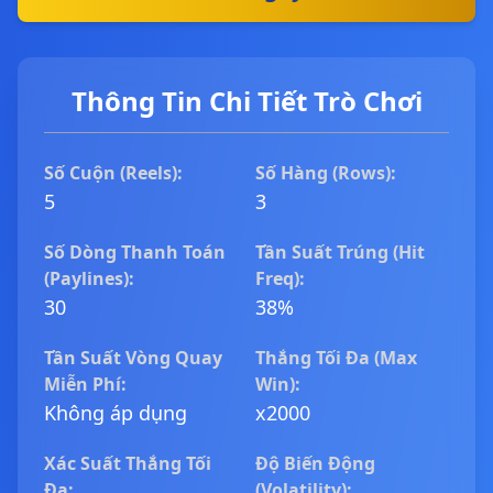
Thông Tin Chi Tiết Trò Chơi
Số Cuộn (Reels):
Số Hàng (Rows):
5
3
Số Dòng Thanh Toán
Tần Suất Trúng (Hit
(Paylines):
Freq):
30
38%
Tần Suất Vòng Quay
Thắng Tối Đa (Max
Miễn Phí:
Win):
Không áp dụng
x2000
Xác Suất Thắng Tối
Độ Biến Động
Đa:
(Volatility):