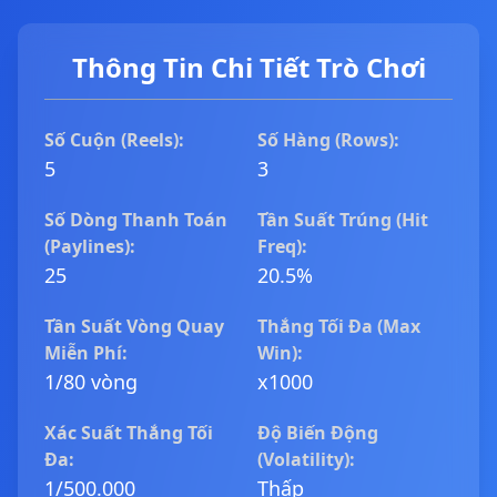
Thông Tin Chi Tiết Trò Chơi
Số Cuộn (Reels):
Số Hàng (Rows):
5
3
Số Dòng Thanh Toán
Tần Suất Trúng (Hit
(Paylines):
Freq):
25
20.5%
Tần Suất Vòng Quay
Thắng Tối Đa (Max
Miễn Phí:
Win):
1/80 vòng
x1000
Xác Suất Thắng Tối
Độ Biến Động
Đa:
(Volatility):
1/500.000
Thấp