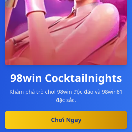
98win Cocktailnights
Khám phá trò chơi 98win độc đáo và 98win81
đặc sắc.
Chơi Ngay